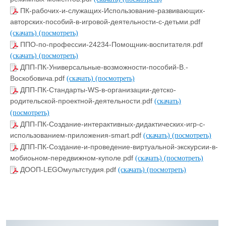
ПК-рабочих-и-служащих-Использование-развивающих-
авторских-пособий-в-игровой-деятельности-с-детьми.pdf
(скачать)
(посмотреть)
ППО-по-профессии-24234-Помощник-воспитателя.pdf
(скачать)
(посмотреть)
ДПП-ПК-Универсальные-возможности-пособий-В.-
Воскобовича.pdf
(скачать)
(посмотреть)
ДПП-ПК-Стандарты-WS-в-организации-детско-
родительской-проектной-деятельности.pdf
(скачать)
(посмотреть)
ДПП-ПК-Создание-интерактивных-дидактических-игр-с-
использованием-приложения-smart.pdf
(скачать)
(посмотреть)
ДПП-ПК-Создание-и-проведение-виртуальной-экскурсии-в-
мобиоьном-передвижном-куполе.pdf
(скачать)
(посмотреть)
ДООП-LEGOмультстудия.pdf
(скачать)
(посмотреть)