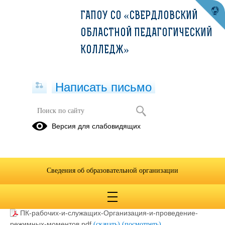
ГАПОУ СО «СВЕРДЛОВСКИЙ
ОБЛАСТНОЙ ПЕДАГОГИЧЕСКИЙ
КОЛЛЕДЖ»
Написать письмо
Дошкольное воспитание
Версия для слабовидящих
06.10.2022
Сведения об образовательной организации
ПК-рабочих-и-служащих-Организация-и-руководство-
игровой-деятельностью-детей-дошкольного-возраста.pdf
(скачать)
(посмотреть)
ПК-рабочих-и-служащих-Организация-и-проведение-
режимных-моментов.pdf
(скачать)
(посмотреть)