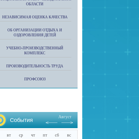
ОБЛАСТИ
НЕЗАВИСИМАЯ ОЦЕНКА КАЧЕСТВА
ОБ ОРГАНИЗАЦИИ ОТДЫХА И
ОЗДОРОВЛЕНИЯ ДЕТЕЙ
УЧЕБНО-ПРОИЗВОДСТВЕННЫЙ
КОМПЛЕКС
ПРОИЗВОДИТЕЛЬНОСТЬ ТРУДА
ПРОФСОЮЗ
Август
События
вт
ср
чт
пт
сб
вс