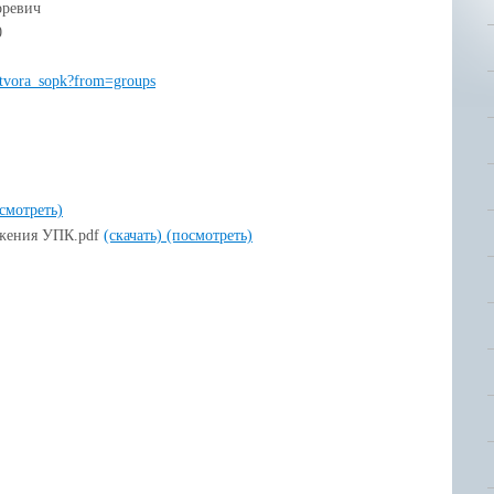
оревич
0
etvora_sopk?from=groups
смотреть)
ожения УПК.pdf
(скачать)
(посмотреть)