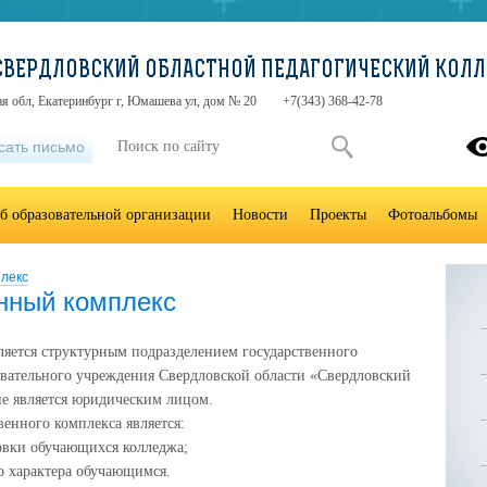
«СВЕРДЛОВСКИЙ ОБЛАСТНОЙ ПЕДАГОГИЧЕСКИЙ КОЛ
я обл, Екатеринбург г, Юмашева ул, дом № 20
+7(343) 368-42-78
сать письмо
б образовательной организации
Новости
Проекты
Фотоальбомы
лекс
нный комплекс
яется структурным подразделением государственного
вательного учреждения Свердловской области «Свердловский
не является юридическим лицом.
енного комплекса является:
овки обучающихся колледжа;
о характера обучающимся.