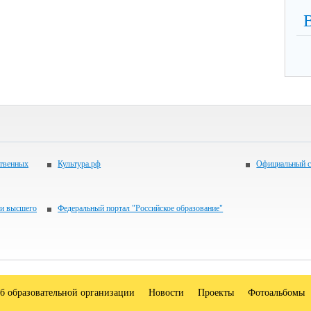
ственных
Культура.рф
Официальный с
 и высшего
Федеральный портал "Российское образование"
б образовательной организации
Новости
Проекты
Фотоальбомы