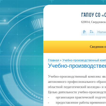
ГАПОУ СО 
620014, Свердловска
Напи
Сведения о
Главная
»
Учебно-производственный комп
Учебно-производстве
Учебно-производственный комплекс явл
автономного профессионального образо
областной педагогический колледж» и 
Целью деятельности учебно-производств
-
организация практической подгот
-
предоставление работы временног