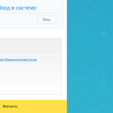
Вход в систему
Вход
айт Минпросвещения России
Контакты