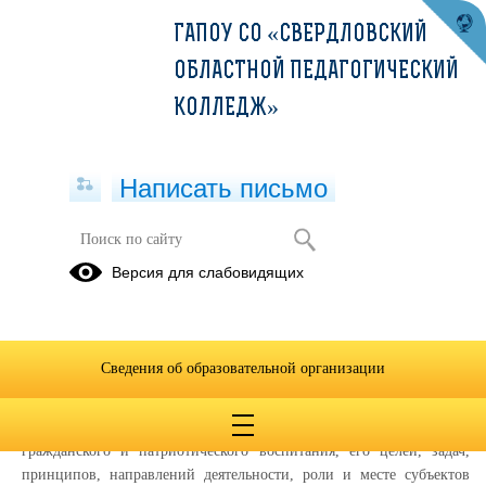
ГАПОУ СО «СВЕРДЛОВСКИЙ
ОБЛАСТНОЙ ПЕДАГОГИЧЕСКИЙ
КОЛЛЕДЖ»
Написать письмо
Областной центр патриотического
Версия для слабовидящих
воспитания и допризывной
подготовки
КОНКУРСЫ
Сведения об образовательной организации
Деятельность центра основывается на теоретических основах
гражданского и патриотического воспитания, его целей, задач,
принципов, направлений деятельности, роли и месте субъектов