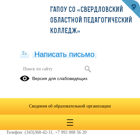
ГАПОУ СО «СВЕРДЛОВСКИЙ
ОБЛАСТНОЙ ПЕДАГОГИЧЕСКИЙ
КОЛЛЕДЖ»
Написать письмо
Студенческий спортивный клуб
Версия для слабовидящих
01.07.2026
Белоусов Алексей Сергеевич
- р
уководитель физического
воспитания.
Сведения об образовательной организации
Боровикова Оксана Евгеньевна
- председатель ССК
Телефон:
(343)368-42-11, +7 992 008 56 20