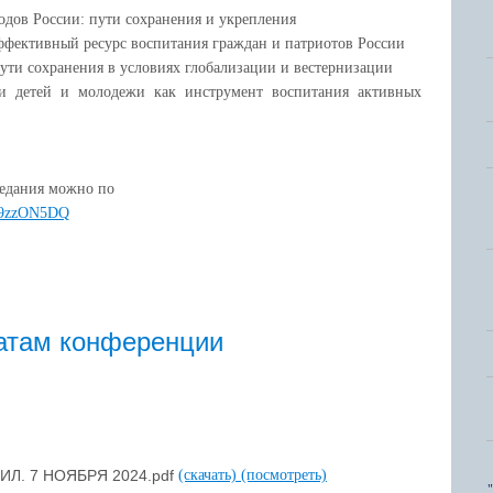
одов России:
пути сохранения и укрепления
ффективный ресурс воспитания граждан и патриотов России
пути сохранения
в условиях глобализации и вестернизации
ии детей и молодежи
как инструмент воспитания активных
седания можно по
nD9zzON5DQ
атам конференции
Л. 7 НОЯБРЯ 2024.pdf
(скачать)
(посмотреть)