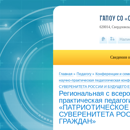
ГАПОУ СО 
620014, Свердловска
Напи
Сведения о
Главная
»
Педагогу
»
Конференции и сем
научно-практическая педагогическая 
СУВЕРЕНИТЕТА РОССИИ И БУДУЩЕГО Е
Региональная с всеро
практическая педаго
«ПАТРИОТИЧЕСКОЕ 
СУВЕРЕНИТЕТА РОС
ГРАЖДАН»