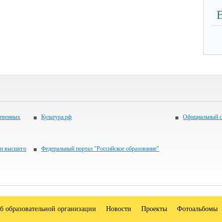
ственных
Культура.рф
Официальный с
 и высшего
Федеральный портал "Российское образование"
б образовательной организации
Новости
Проекты
Фотоальбомы