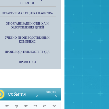
ОБЛАСТИ
НЕЗАВИСИМАЯ ОЦЕНКА КАЧЕСТВА
ОБ ОРГАНИЗАЦИИ ОТДЫХА И
ОЗДОРОВЛЕНИЯ ДЕТЕЙ
УЧЕБНО-ПРОИЗВОДСТВЕННЫЙ
КОМПЛЕКС
ПРОИЗВОДИТЕЛЬНОСТЬ ТРУДА
ПРОФСОЮЗ
Август
События
вт
ср
чт
пт
сб
вс