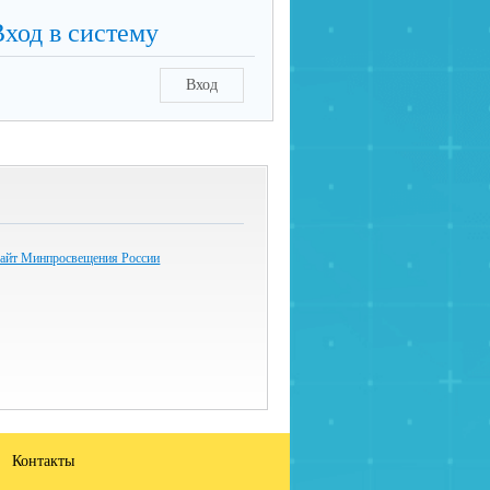
Вход в систему
Вход
айт Минпросвещения России
Контакты