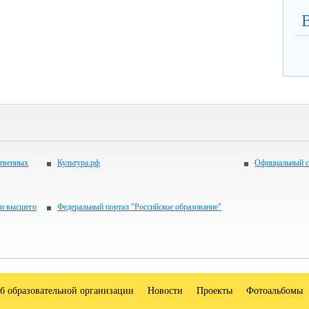
ственных
Культура.рф
Официальный с
 и высшего
Федеральный портал "Российское образование"
б образовательной организации
Новости
Проекты
Фотоальбомы