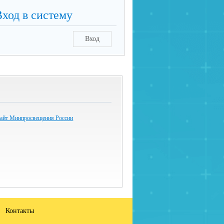
Вход в систему
Вход
айт Минпросвещения России
Контакты