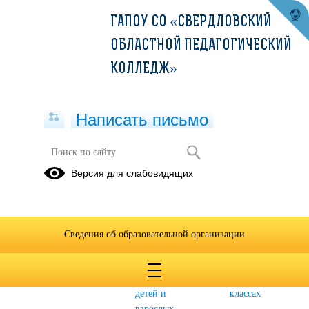
ГАПОУ СО «СВЕРДЛОВСКИЙ
ОБЛАСТНОЙ ПЕДАГОГИЧЕСКИЙ
КОЛЛЕДЖ»
Написать письмо
ПРОФЕССИОНАЛЫ
Версия для слабовидящих
Вожатская
Физическая
Туроператорская
деятельность
культура,
деятельность
спорт и
Сведения об образовательной организации
фитнес
Дошкольное
Дополнительное
Преподавание
воспитание
образование
в младших
детей и
классах
взрослых